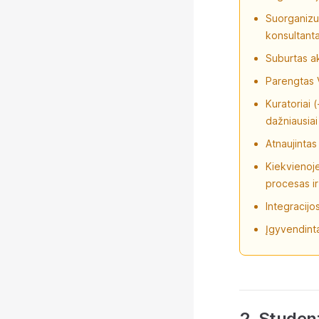
Suorganizuo
konsultanta
Suburtas ak
Parengtas V
Kuratoriai 
dažniausiai
Atnaujintas
Kiekvienoje
procesas ir
Integracijo
Įgyvendinta
2. Studen