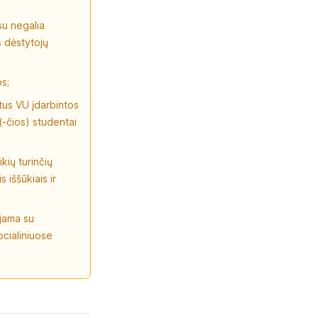
su negalia
s dėstytojų
os;
tus VU įdarbintos
(-čios) studentai
kių turinčių
 iššūkiais ir
jama su
ocialiniuose