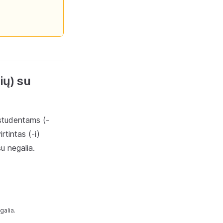
ių) su
 studentams (-
rtintas (-i)
u negalia.
galia.