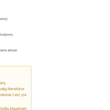
-ėms).
studijoms.
iama aktuali
ūra,
udijų literatūros
atoriai (-ės) yra
udijų klausimais;