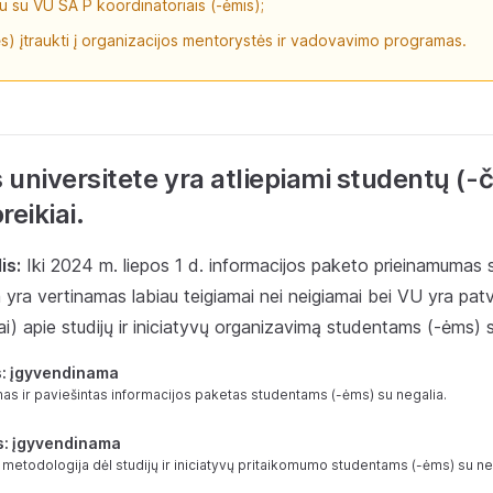
u su VU SA P koordinatoriais (-ėmis);
s) įtraukti į organizacijos mentorystės ir vadovavimo programas.
s universitete yra atliepiami studentų (-č
reikiai.
is:
Iki 2024 m. liepos 1 d. informacijos paketo prieinamumas
 yra vertinamas labiau teigiamai nei neigiamai bei VU yra patvi
) apie studijų ir iniciatyvų organizavimą studentams (-ėms) s
s: įgyvendinama
s ir paviešintas informacijos paketas studentams (-ėms) su negalia.
s: įgyvendinama
a metodologija dėl studijų ir iniciatyvų pritaikomumo studentams (-ėms) su ne