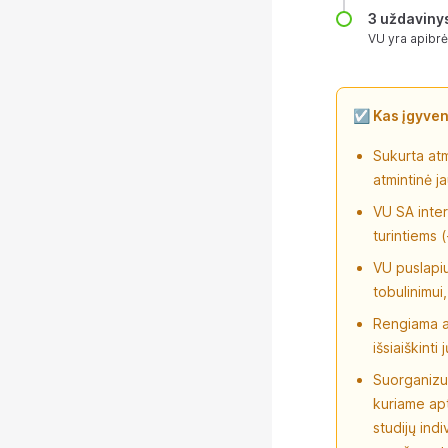
3 uždavinys
VU yra apibrė
☑️ Kas įgyve
Sukurta atm
atmintinė j
VU SA inter
turintiems 
VU puslapi
tobulinimui,
Rengiama ap
išsiaiškint
Suorganizu
kuriame apt
studijų ind