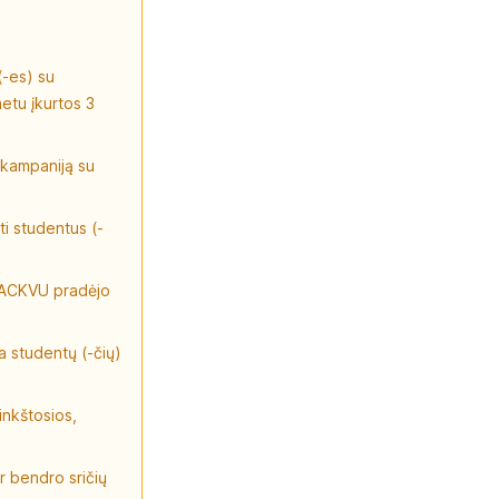
(-es) su
metu įkurtos 3
 kampaniją su
ti studentus (-
 HACKVU pradėjo
a studentų (-čių)
inkštosios,
ir bendro sričių