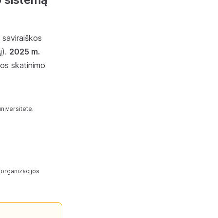
 saviraiškos
ų).
2025 m.
kos skatinimo
universitete.
i organizacijos