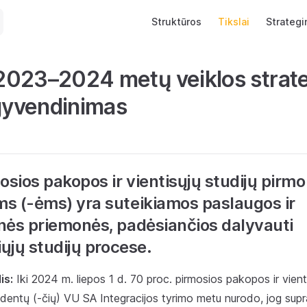
Main Navigation
Struktūros
Tikslai
Strategi
023–2024 metų veiklos strate
įgyvendinimas
osios pakopos ir vientisųjų studijų pirm
s (-ėms) yra suteikiamos paslaugos ir
nės priemonės, padėsiančios dalyvauti
iųjų studijų procese.
is:
Iki 2024 m. liepos 1 d. 70 proc. pirmosios pakopos ir vienti
dentų (-čių) VU SA Integracijos tyrimo metu nurodo, jog supr