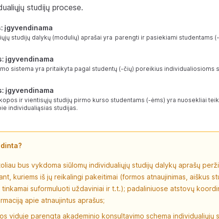
dualiųjų studijų procese.
s: įgyvendinama
aliųjų studijų dalykų (modulių) aprašai yra parengti ir pasiekiami studentams (
s: įgyvendinama
mo sistema yra pritaikyta pagal studentų (-čių) poreikius individualiosioms 
s: įgyvendinama
opos ir vientisųjų studijų pirmo kurso studentams (-ėms) yra nuosekliai teik
ie individualiąsias studijas.
ndinta?
toliau bus vykdoma siūlomų individualiųjų studijų dalykų aprašų perži
ant, kuriems iš jų reikalingi pakeitimai (formos atnaujinimas, aiškus st
tinkamai suformuluoti uždaviniai ir t.t.); padaliniuose atstovų koordin
ormaciją apie atnaujintus aprašus;
os viduje parengta akademinio konsultavimo schema individualiųjų st