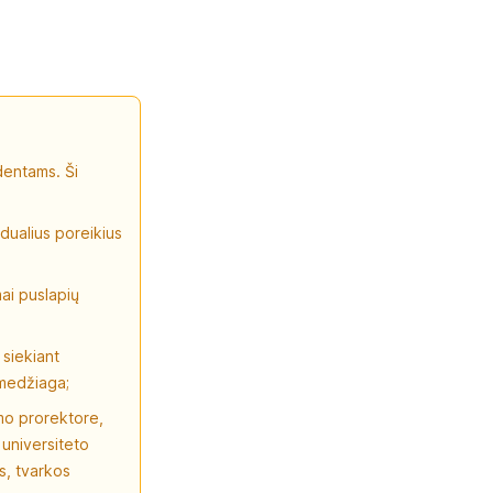
dentams. Ši
dualius poreikius
ai puslapių
 siekiant
 medžiaga;
mo prorektore,
 universiteto
os, tvarkos