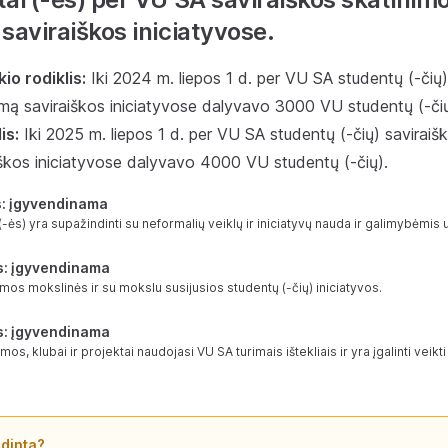
saviraiškos iniciatyvose.
io rodiklis:
Iki 2024 m. liepos 1 d. per VU SA studentų (-čių)
emą saviraiškos iniciatyvose dalyvavo 3000 VU studentų (-či
is:
Iki 2025 m. liepos 1 d. per VU SA studentų (-čių) saviraiš
iškos iniciatyvose dalyvavo 4000 VU studentų (-čių).
s: įgyvendinama
-ės) yra supažindinti su neformalių veiklų ir iniciatyvų nauda ir galimybėmis 
s: įgyvendinama
os mokslinės ir su mokslu susijusios studentų (-čių) iniciatyvos.
s: įgyvendinama
s, klubai ir projektai naudojasi VU SA turimais ištekliais ir yra įgalinti veikt
ndinta?