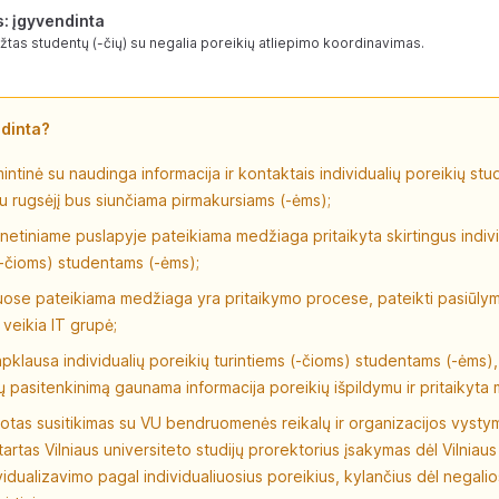
: įgyvendinta
žtas studentų (-čių) su negalia poreikių atliepimo koordinavimas.
ndinta?
intinė su naudinga informacija ir kontaktais individualių poreikių stu
au rugsėjį bus siunčiama pirmakursiams (-ėms);
netiniame puslapyje pateikiama medžiaga pritaikyta skirtingus indivi
(-čioms) studentams (-ėms);
uose pateikiama medžiaga yra pritaikymo procese, pateikti pasiūlym
 veikia IT grupė;
klausa individualių poreikių turintiems (-čioms) studentams (-ėms),
i jų pasitenkinimą gaunama informacija poreikių išpildymu ir pritaikyta
otas susitikimas su VU bendruomenės reikalų ir organizacijos vysty
artas Vilniaus universiteto studijų prorektorius įsakymas dėl Vilniaus
ividualizavimo pagal individualiuosius poreikius, kylančius dėl negali