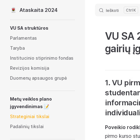
Ataskaita 2024
Ieškoti
K
Skip to content
Sidebar Navigation
VU SA struktūros
VU SA 2
Parlamentas
gairių 
Taryba
Institucinio stiprinimo fondas
Revizijos komisija
Duomenų apsaugos grupė
1. VU pirm
studentam
Metų veiklos plano
informaci
įgyvendinimas 📝
individual
Strateginiai tikslai
Padalinių tikslai
Poveikio rodikl
pirmo kurso stu