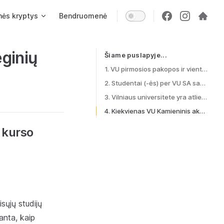
nės kryptys
Bendruomenė
ginių
Šiame puslapyje...
Table of Contents for current page
1. VU pirmosios pakopos ir vientisųjų studijų pirmo kurso studentams (-ėms) yra suteikiamos paslaugos ir informacinės priemonės, padėsiančios dalyvauti individualiųjų studijų procese.
2. Studentai (-ės) per VU SA saviraiškos skatinimo sistemą dalyvauja saviraiškos iniciatyvose.
3. Vilniaus universitete yra atliepiami studentų (-čių) su negalia poreikiai.
4. Kiekvienas VU Kamieninis akademinis padalinys atitinka tvarumo ir žalumo principus.
o kurso
sųjų studijų
anta, kaip