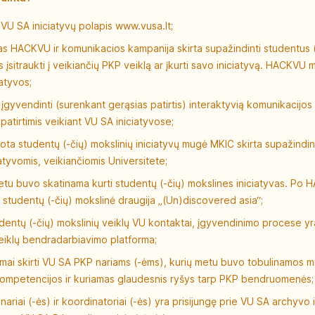
 VU SA iniciatyvų polapis www.vusa.lt;
s HACKVU ir komunikacios kampanija skirta supažindinti studentus 
 įsitraukti į veikiančių PKP veiklą ar įkurti savo iniciatyvą. HACKVU 
iatyvos;
įgyvendinti (surenkant gerąsias patirtis) interaktyvią komunikacijos
patirtimis veikiant VU SA iniciatyvose;
ta studentų (-čių) mokslinių iniciatyvų mugė MKIC skirta supažindin
iatyvomis, veikiančiomis Universitete;
u buvo skatinama kurti studentų (-čių) mokslines iniciatyvas. Po
a studentų (-čių) mokslinė draugija „(Un)discovered asia“;
udentų (-čių) mokslinių veiklų VU kontaktai, įgyvendinimo procese yr
eiklų bendradarbiavimo platforma;
ai skirti VU SA PKP nariams (-ėms), kurių metu buvo tobulinamos m
kompetencijos ir kuriamas glaudesnis ryšys tarp PKP bendruomenės;
ariai (-ės) ir koordinatoriai (-ės) yra prisijungę prie VU SA archyvo 