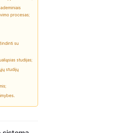
kademiniais
tavimo procesas;
indinti su
liąsias studijas;
jų studijų
mis;
limybes.
o sistemą