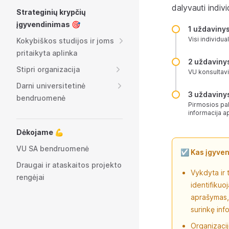
dalyvauti indivi
Strateginių krypčių
įgyvendinimas 🎯
1 uždaviny
Visi individu
Kokybiškos studijos ir joms
pritaikyta aplinka
2 uždaviny
Stipri organizacija
VU konsultavi
Darni universitetinė
3 uždaviny
bendruomenė
Pirmosios pak
informacija ap
Dėkojame 💪
VU SA bendruomenė
☑️ Kas įgyve
Draugai ir ataskaitos projekto
Vykdyta ir 
rengėjai
identifikuoj
aprašymas, 
surinkę inf
Organizacij