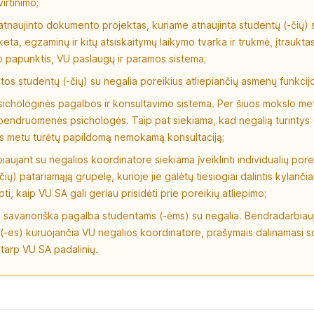
irtinimo;
tnaujinto dokumento projektas, kuriame atnaujinta studentų (-čių) 
eta, egzaminų ir kitų atsiskaitymų laikymo tvarka ir trukmė, įtraukta
o papunktis, VU paslaugų ir paramos sistema;
ntos studentų (-čių) su negalia poreikius atliepiančių asmenų funkcij
ichologinės pagalbos ir konsultavimo sistema. Per šiuos mokslo me
bendruomenės psichologės. Taip pat siekiama, kad negalią turintys 
os metu turėtų papildomą nemokamą konsultaciją;
aujant su negalios koordinatore siekiama įveiklinti individualių porei
ių) patariamąją grupelę, kurioje jie galėtų tiesiogiai dalintis kylančiais
ti, kaip VU SA gali geriau prisidėti prie poreikių atliepimo;
 savanoriška pagalba studentams (-ėms) su negalia. Bendradarbiau
(-es) kuruojančia VU negalios koordinatore, prašymais dalinamasi s
r tarp VU SA padalinių.