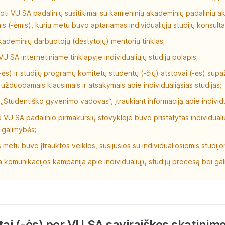
ti VU SA padalinių susitikimai su kamieninių akademinių padalinių a
is (-ėmis), kurių metu buvo aptariamas individualiųjų studijų konsul
ademinių darbuotojų (dėstytojų) mentorių tinklas;
U SA internetiniame tinklapyje individualiųjų studijų polapis;
(-ės) ir studijų programų komitetų studentų (-čių) atstovai (-ės) supaž
 užduodamais klausimais ir atsakymais apie individualiąsias studijas;
 „Studentiško gyvenimo vadovas“, įtraukiant informaciją apie individua
 VU SA padalinio pirmakursių stovykloje buvo pristatytas individualių
 galimybės;
s metu buvo įtrauktos veiklos, susijusios su individualiosiomis studijo
 komunikacijos kampanija apie individualiųjų studijų procesą bei ga
tai (-ės) per VU SA saviraiškos skatinim