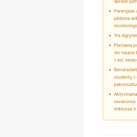
aprašo patv
Parengtas a
pildoma ank
monitoring
Yra išgryni
Plečiama ps
dvi naujos 
(-ės) sesij
Bendradarbi
studentų (-č
pakonsultuo
Aktyvinama
savanorius 
tinkluose i