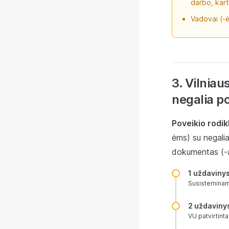
darbo, kart
Vadovai (-ė
3. Vilniau
negalia po
Poveikio rodikl
ėms) su negalia
dokumentas (-ai
1 uždaviny
Susisteminama
2 uždaviny
VU patvirtint